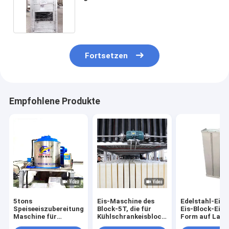
Innenkühlung Handels-2T
Fortsetzen
Empfohlene Produkte
5tons
Eis-Maschine des
Edelstahl-Eisb
Speiseeiszubereitungs-
Block-5T, die für
Eis-Block-Eime
Maschine für
Kühlschrankeisblock-
Form auf Lage
Fischerei-Industrie
Maschineninnenkühlungs-