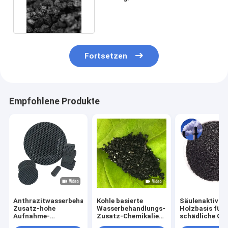
Brauchwasser-Reinigung
Fortsetzen
Empfohlene Produkte
Anthrazitwasserbehandlungs-
Kohle basierte
Säulenaktivkoh
Zusatz-hohe
Wasserbehandlungs-
Holzbasis für
Aufnahme-
Zusatz-Chemikalien
schädliche Ga
Bienenwaben-
granulierte
Aufnahme