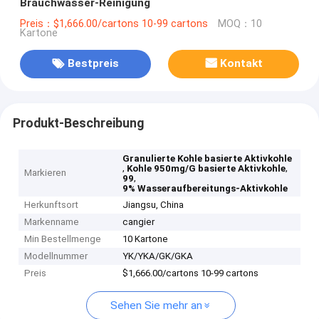
Brauchwasser-Reinigung
Preis：$1,666.00/cartons 10-99 cartons
MOQ：10
Kartone
Bestpreis
Kontakt
Produkt-Beschreibung
Granulierte Kohle basierte Aktivkohle
,
,
Kohle 950mg/G basierte Aktivkohle
Markieren
,
99
9% Wasseraufbereitungs-Aktivkohle
Herkunftsort
Jiangsu, China
Markenname
cangier
Min Bestellmenge
10 Kartone
Modellnummer
YK/YKA/GK/GKA
Preis
$1,666.00/cartons 10-99 cartons
Sehen Sie mehr an